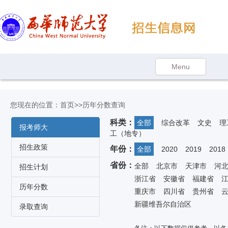
您现在的位置：
首页
>>历年分数查询
科类：
全部
综合改革
文史
理
报考师大
工（地专）
招生政策
年份：
全部
2020
2019
2018
省份：
全部
北京市
天津市
河
招生计划
浙江省
安徽省
福建省
历年分数
重庆市
四川省
贵州省
新疆维吾尔自治区
录取查询