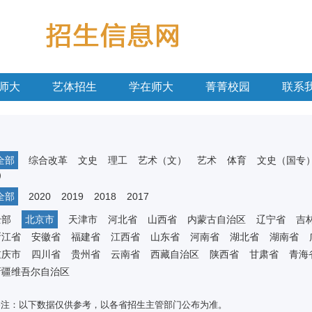
师大
艺体招生
学在师大
菁菁校园
联系
全部
综合改革
文史
理工
艺术（文）
艺术
体育
文史（国专
）
全部
2020
2019
2018
2017
全部
北京市
天津市
河北省
山西省
内蒙古自治区
辽宁省
吉
浙江省
安徽省
福建省
江西省
山东省
河南省
湖北省
湖南省
重庆市
四川省
贵州省
云南省
西藏自治区
陕西省
甘肃省
青海
新疆维吾尔自治区
备注：以下数据仅供参考，以各省招生主管部门公布为准。