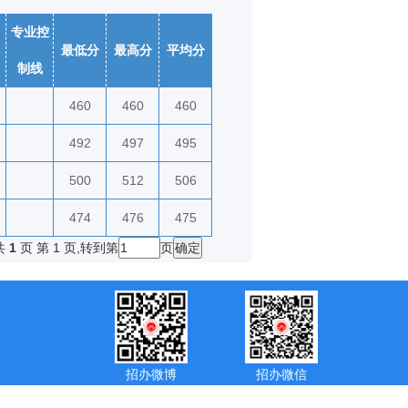
专业控
最低分
最高分
平均分
制线
460
460
460
492
497
495
500
512
506
474
476
475
共
1
页 第
1
页,转到第
页
招办微博
招办微信