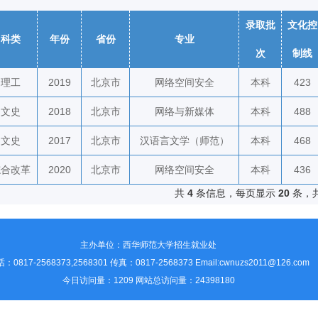
录取批
文化控
科类
年份
省份
专业
次
制线
理工
2019
北京市
网络空间安全
本科
423
文史
2018
北京市
网络与新媒体
本科
488
文史
2017
北京市
汉语言文学（师范）
本科
468
综合改革
2020
北京市
网络空间安全
本科
436
共
4
条信息，每页显示
20
条，
主办单位：西华师范大学招生就业处
：0817-2568373,2568301 传真：0817-2568373
Email:cwnuzs2011@126.com
今日访问量：1209 网站总访问量：24398180