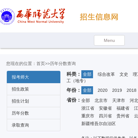
您现在的位置：
首页
>>历年分数查询
科类：
全部
综合改革
文史
理
报考师大
工（地专）
招生政策
年份：
全部
2020
2019
2018
省份：
全部
北京市
天津市
河
招生计划
浙江省
安徽省
福建省
历年分数
重庆市
四川省
贵州省
新疆维吾尔自治区
录取查询