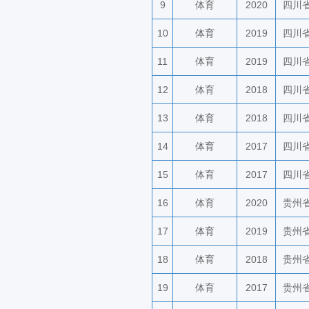
9
体育
2020
四川
10
体育
2019
四川
11
体育
2019
四川
12
体育
2018
四川
13
体育
2018
四川
14
体育
2017
四川
15
体育
2017
四川
16
体育
2020
贵州
17
体育
2019
贵州
18
体育
2018
贵州
19
体育
2017
贵州