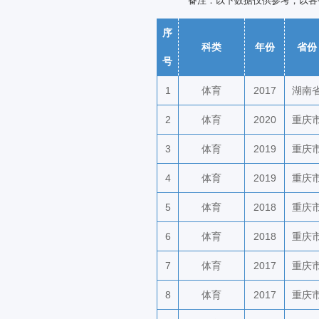
备注：以下数据仅供参考，以各
序
科类
年份
省份
号
1
体育
2017
湖南
2
体育
2020
重庆
3
体育
2019
重庆
4
体育
2019
重庆
5
体育
2018
重庆
6
体育
2018
重庆
7
体育
2017
重庆
8
体育
2017
重庆