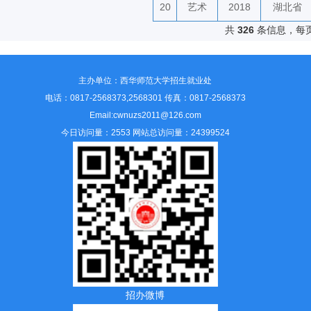
20
艺术
2018
湖北省
共
326
条信息，每
主办单位：西华师范大学招生就业处
电话：0817-2568373,2568301 传真：0817-2568373
Email:cwnuzs2011@126.com
今日访问量：2553 网站总访问量：24399524
招办微博