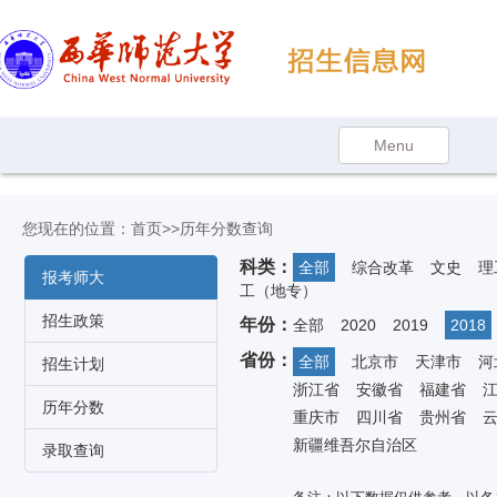
您现在的位置：
首页
>>历年分数查询
科类：
全部
综合改革
文史
理
报考师大
工（地专）
招生政策
年份：
全部
2020
2019
2018
省份：
全部
北京市
天津市
河
招生计划
浙江省
安徽省
福建省
历年分数
重庆市
四川省
贵州省
新疆维吾尔自治区
录取查询