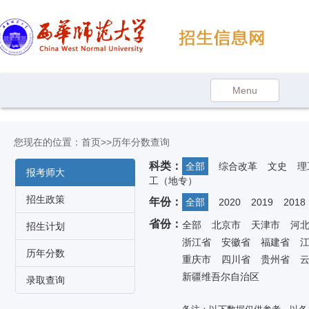
您现在的位置：
首页
>>历年分数查询
科类：
全部
综合改革
文史
理
报考师大
工（地专）
招生政策
年份：
全部
2020
2019
2018
省份：
全部
北京市
天津市
河
招生计划
浙江省
安徽省
福建省
历年分数
重庆市
四川省
贵州省
新疆维吾尔自治区
录取查询