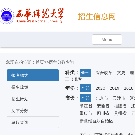
您现在的位置：
首页
>>历年分数查询
科类：
全部
综合改革
文史
理
报考师大
工（地专）
招生政策
年份：
全部
2020
2019
2018
省份：
全部
北京市
天津市
河
招生计划
浙江省
安徽省
福建省
历年分数
重庆市
四川省
贵州省
新疆维吾尔自治区
录取查询