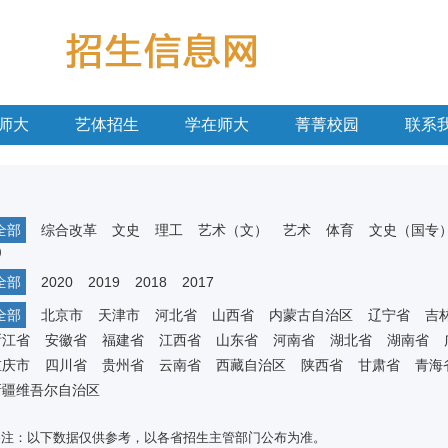
师大
艺体招生
学在师大
菁菁校园
联系
全部
综合改革
文史
理工
艺术（文）
艺术
体育
文史（国专
）
全部
2020
2019
2018
2017
全部
北京市
天津市
河北省
山西省
内蒙古自治区
辽宁省
吉
浙江省
安徽省
福建省
江西省
山东省
河南省
湖北省
湖南省
重庆市
四川省
贵州省
云南省
西藏自治区
陕西省
甘肃省
青海
新疆维吾尔自治区
备注：以下数据仅供参考，以各省招生主管部门公布为准。